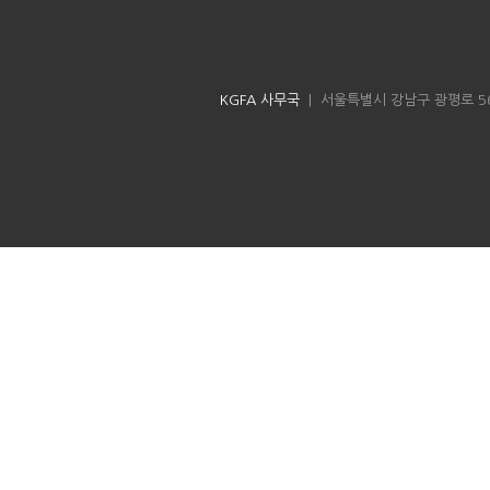
KGFA 사무국
| 서울특별시 강남구 광평로 56길 8