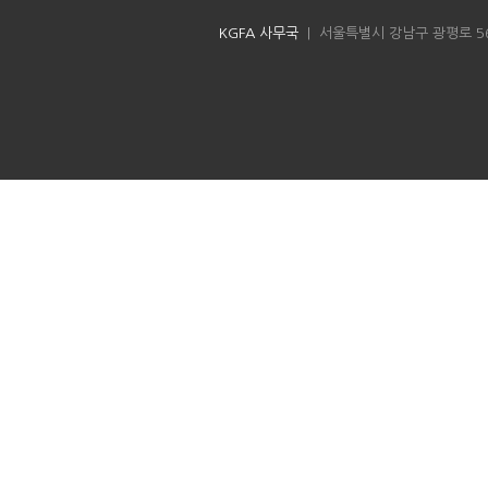
KGFA 사무국
| 서울특별시 강남구 광평로 56길 8