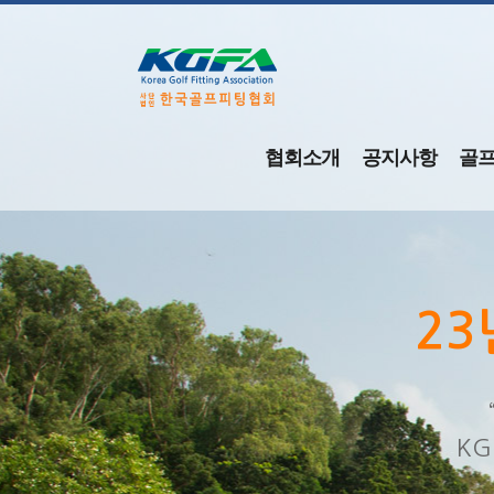
협회소개
공지사항
골
23
23
23
23
23
K
K
K
K
K