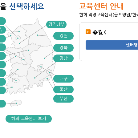
교육센터 안내
역을
선택하세요
협회 직영교육센터(골프병원/한국골
경기남부
부
�쒖＜
강원
센터명
경북
경남
대구
울산
부산
해외 교육센터 보기