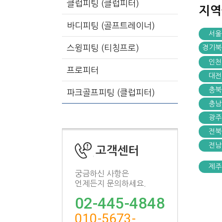
클럽피팅 (클럽피터)
지
바디피팅 (골프트레이너)
서울
스윙피팅 (티칭프로)
경기북
인천
프로피터
대전
충북
파크골프피팅 (클럽피터)
충남
광주
전북
전남
고객센터
제주
궁금하신 사항은
언제든지 문의하세요.
02-445-4848
010-5673-