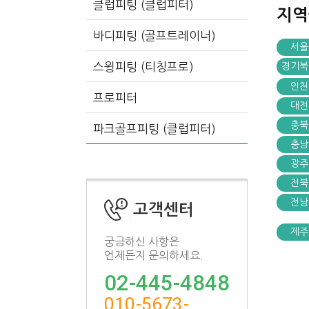
클럽피팅 (클럽피터)
지
바디피팅 (골프트레이너)
서울
스윙피팅 (티칭프로)
경기북
인천
프로피터
대전
충북
파크골프피팅 (클럽피터)
충남
광주
전북
전남
고객센터
제주
궁금하신 사항은
언제든지 문의하세요.
02-445-4848
010-5673-