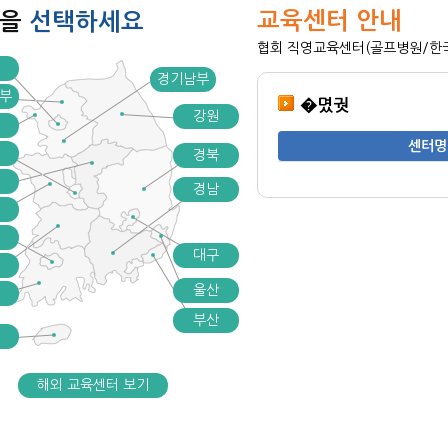
교육센터 안내
역을
선택하세요
협회 직영교육센터(골프병원/한국골
경기남부
부
�몄궛
강원
센터명
경북
경남
대구
울산
부산
해외 교육센터 보기