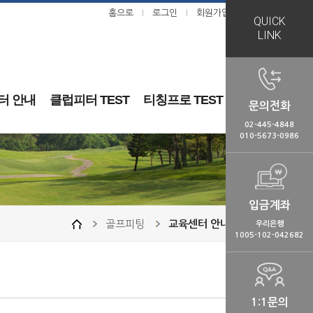
홈으로
로그인
회원가입
ㅣ
ㅣ
QUICK
LINK
터 안내
클럽피터 TEST
티칭프로 TEST
문의전화
02-445-4848
010-5673-0986
입금계좌
골프피팅
교육센터 안내
우리은행
1005-102-042682
1:1문의