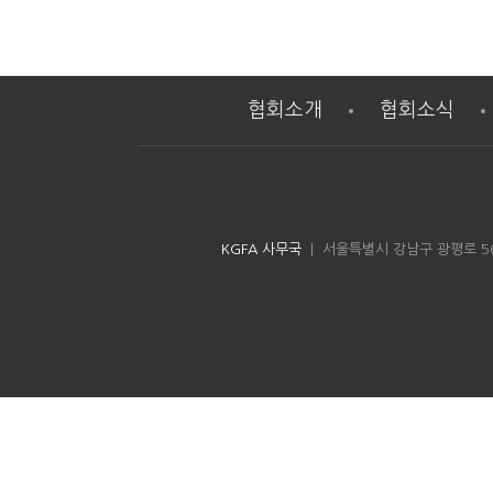
협회소개
협회소식
KGFA 사무국
| 서울특별시 강남구 광평로 56길 8