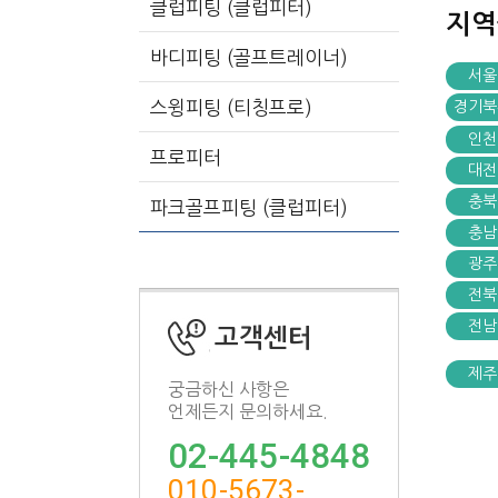
클럽피팅 (클럽피터)
지
바디피팅 (골프트레이너)
서울
스윙피팅 (티칭프로)
경기북
인천
프로피터
대전
충북
파크골프피팅 (클럽피터)
충남
광주
전북
전남
고객센터
제주
궁금하신 사항은
언제든지 문의하세요.
02-445-4848
010-5673-