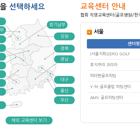
교육센터 안내
역을
선택하세요
협회 직영교육센터(골프병원/한국골
경기남부
부
서울
강원
센터명
경북
(서울지회)ZERO GOLF
경남
후지쿠라 코리아
피터팬골프피팅
대구
Y-fit 골프클럽 피팅센터
울산
AMY 골프피팅센터
부산
해외 교육센터 보기