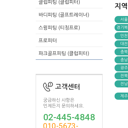
클럽피팅 (클럽피터)
지
바디피팅 (골프트레이너)
서울
스윙피팅 (티칭프로)
경기북
인천
프로피터
대전
충북
파크골프피팅 (클럽피터)
충남
광주
전북
전남
고객센터
제주
궁금하신 사항은
언제든지 문의하세요.
02-445-4848
010-5673-