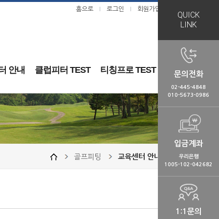
홈으로
로그인
회원가입
ㅣ
ㅣ
QUICK
LINK
터 안내
클럽피터 TEST
티칭프로 TEST
문의전화
02-445-4848
010-5673-0986
입금계좌
골프피팅
교육센터 안내
우리은행
1005-102-042682
1:1문의