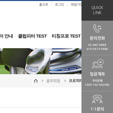
홈으로
로그인
회원가입
ㅣ
ㅣ
QUICK
LINK
터 안내
클럽피터 TEST
티칭프로 TEST
문의전화
02-445-4848
010-5673-0986
입금계좌
골프피팅
프로피터
우리은행
1005-102-042682
1:1문의