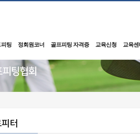
프피팅
정회원코너
골프피팅 자격증
교육신청
교육센
로피터