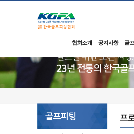
협회소개
공지사항
골
골프피팅
프