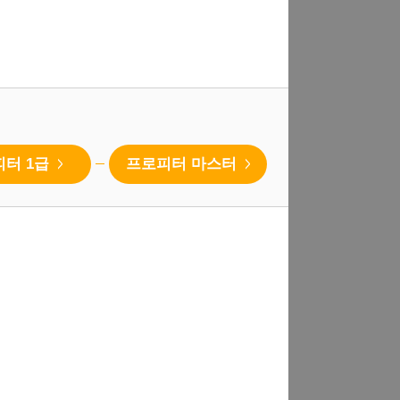
피터 1급
프로피터 마스터
>
>