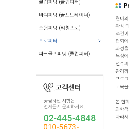
클럽피팅 (클럽피터)
P
바디피팅 (골프트레이너)
현대의
확장 
스윙피팅 (티칭프로)
조건이
프로피터
협회에
과정을
파크골프피팅 (클럽피터)
특성에
선수의
관리까
프로그
고객센터
교육을
궁금하신 사항은
본 협
언제든지 문의하세요.
과학적
02-445-4848
따라서
010-5673-