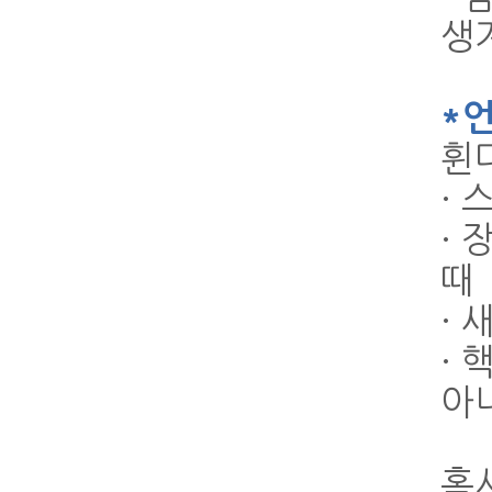
생
*
휜
·
· 
때
·
·
아
혹