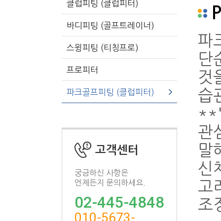
클럽피팅 (클럽피터)
P
바디피팅 (골프트레이너)
파
스윙피팅 (티칭프로)
단
프로피터
것
습
파크골프피팅 (클럽피터)
**
관
말
고객센터
신
궁금하신 사항은
언제든지 문의하세요.
고
02-445-4848
조
010-5673-