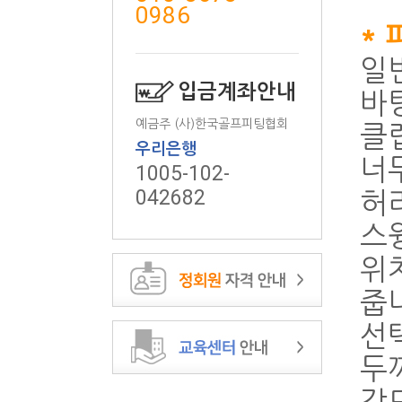
0986
*
일
입금계좌안내
바
예금주 (사)한국골프피팅협회
클
우리은행
너
1005-102-
042682
허리
스
위
줍니
선
두