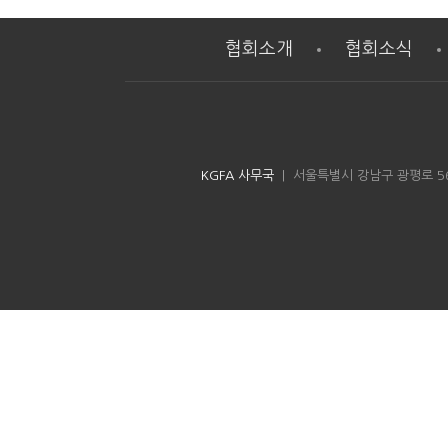
협회소개
협회소식
KGFA 사무국
| 서울특별시 강남구 광평로 56길 8