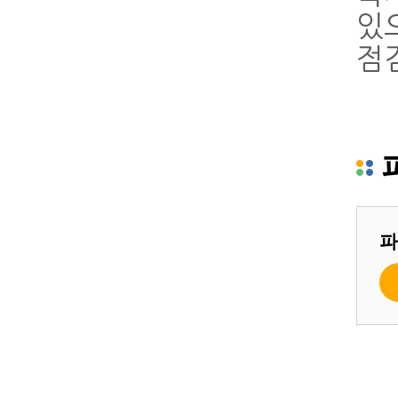
있
점
파