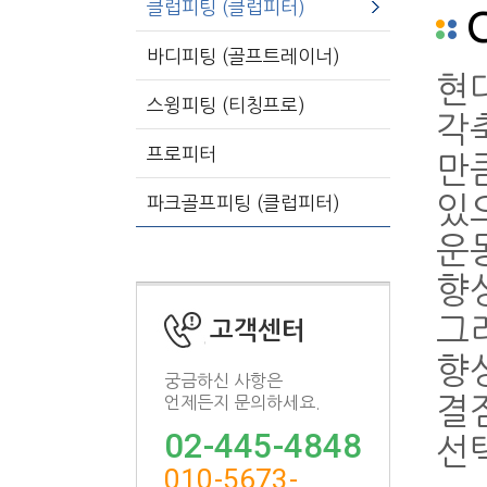
클럽피팅 (클럽피터)
C
바디피팅 (골프트레이너)
현
스윙피팅 (티칭프로)
각
프로피터
만
있
파크골프피팅 (클럽피터)
운
향
그
고객센터
향
궁금하신 사항은
언제든지 문의하세요.
결
02-445-4848
선
010-5673-