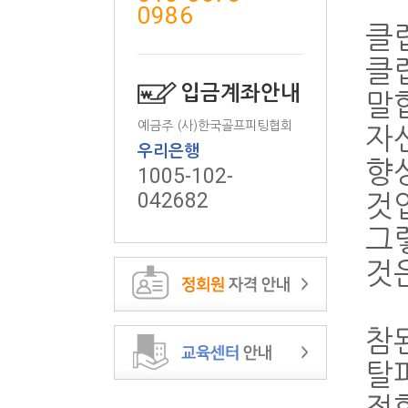
0986
클
클
입금계좌안내
말
예금주 (사)한국골프피팅협회
자
우리은행
향
1005-102-
042682
것
그
것
참
탈