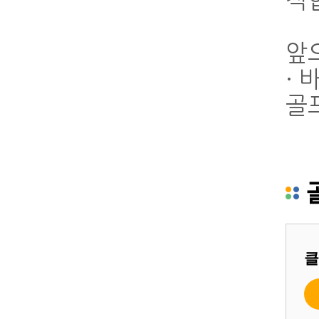
적
앞
·
골
클