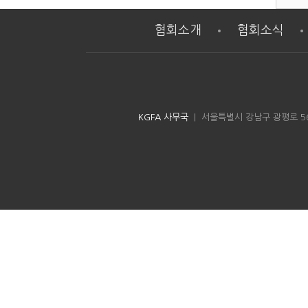
협회소개
협회소식
KGFA 사무국
| 서울특별시 강남구 광평로 56길 8