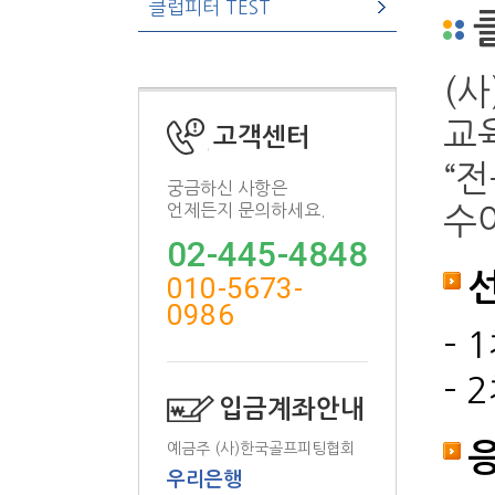
클럽피터 TEST
(
교
고객센터
“
궁금하신 사항은
언제든지 문의하세요.
수
02-445-4848
010-5673-
0986
- 
- 
입금계좌안내
예금주 (사)한국골프피팅협회
우리은행