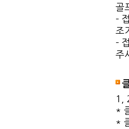
골
- 
조
- 
주
(
1,
*
*