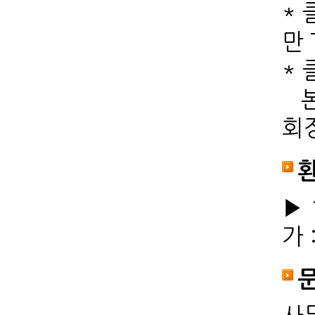
*
만 
*
본
회
▶ 
가 