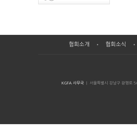
협회소개
협회소식
KGFA 사무국
| 서울특별시 강남구 광평로 56길 8