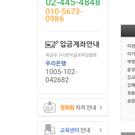
02-445-4848
010-5673-
0986
입금계좌안내
이천
이기
예금주 (사)한국골프피팅협회
박영
우리은행
윤성
1005-102-
김교
042682
김해
정용
송원