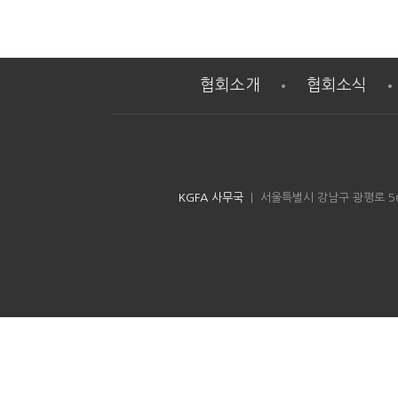
협회소개
협회소식
KGFA 사무국
| 서울특별시 강남구 광평로 56길 8