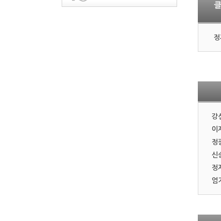
클
정
강
이
정
신
정
엄