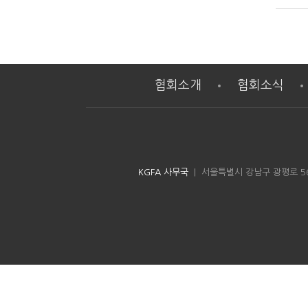
협회소개
협회소식
KGFA 사무국
| 서울특별시 강남구 광평로 56길 8