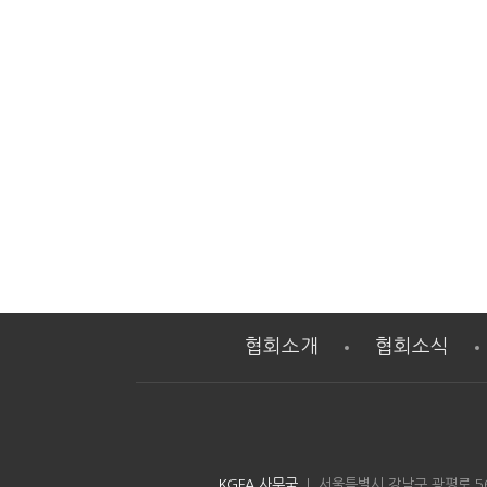
협회소개
협회소식
KGFA 사무국
| 서울특별시 강남구 광평로 56길 8