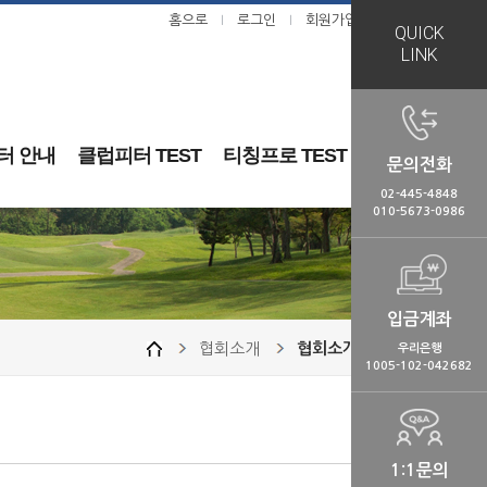
홈으로
로그인
회원가입
ㅣ
ㅣ
QUICK
LINK
터 안내
클럽피터 TEST
티칭프로 TEST
문의전화
02-445-4848
010-5673-0986
입금계좌
협회소개
협회소개
우리은행
1005-102-042682
1:1문의