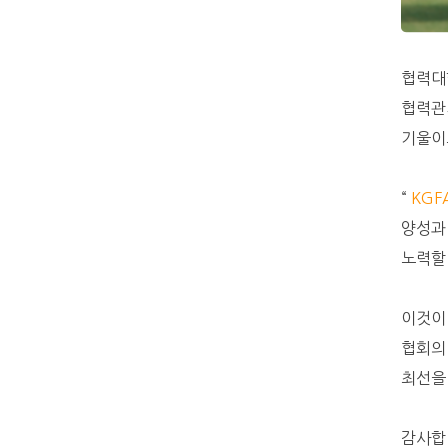
협력대
협력관
기울이
“
KGF
양성과
노력할
이것이
협회의
최선을
감사합