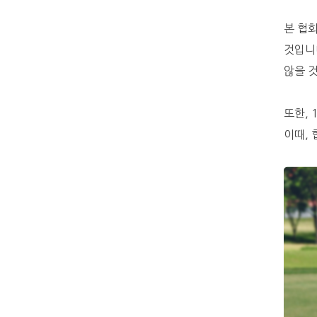
본 협
것입니
않을 
또한, 
이때,