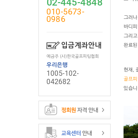
02-445-4848
010-5673-
0986
그러나 
바디피
그리고
입금계좌안내
완료된
예금주 (사)한국골프피팅협회
우리은행
현재,
1005-102-
골프피
042682
있습니