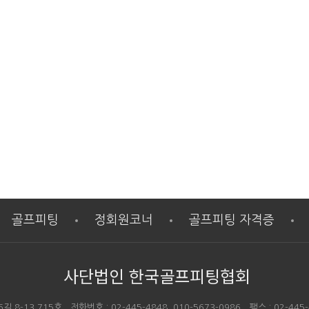
골프피팅
정회원코너
골프피팅 자격증
사단법인 한국골프피팅협회
-13 715호 전화번호 : 02-445-4848, 010-5673-0986 팩스 : 02-445-