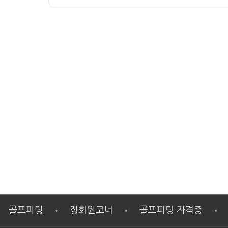
골프피팅
정회원코너
골프피팅 자격증