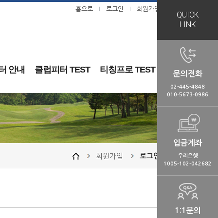
홈으로
로그인
회원가입
ㅣ
ㅣ
QUICK
LINK
터 안내
클럽피터 TEST
티칭프로 TEST
문의전화
02-445-4848
010-5673-0986
입금계좌
회원가입
로그인
우리은행
1005-102-042682
1:1문의