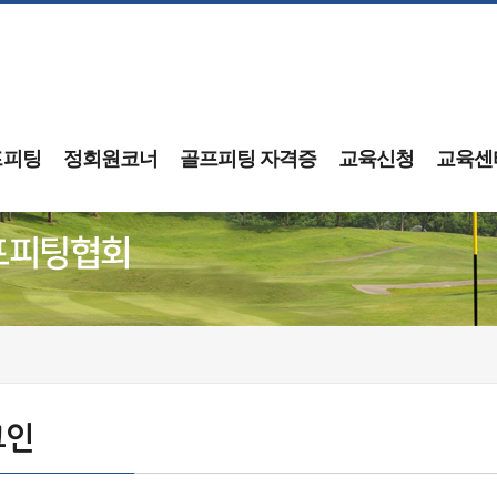
프피팅
정회원코너
골프피팅 자격증
교육신청
교육센
그인