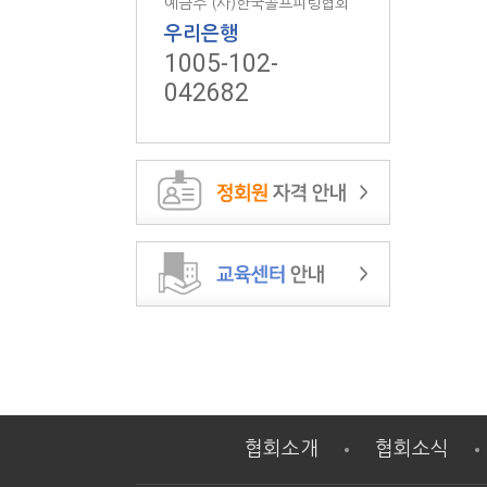
예금주 (사)한국골프피팅협회
우리은행
1005-102-
042682
협회소개
협회소식