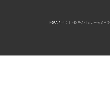
KGFA 사무국
| 서울특별시 강남구 광평로 56길 8