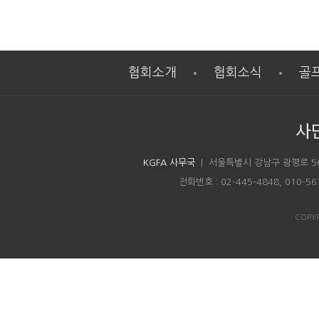
협회소개
협회소식
골
사
KGFA 사무국
| 서울특별시 강남구 광평로 5
전화번호 : 02-445-4848, 010-5
COPYR