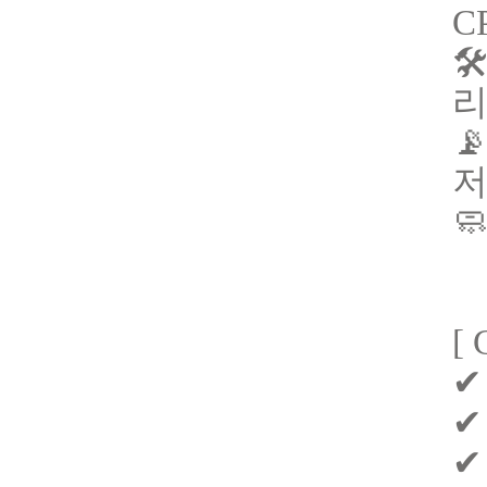
C



[
✔
✔
✔