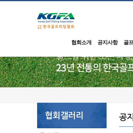
협회소개
공지사항
골
협회갤러리
공