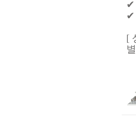
✔
✔
[