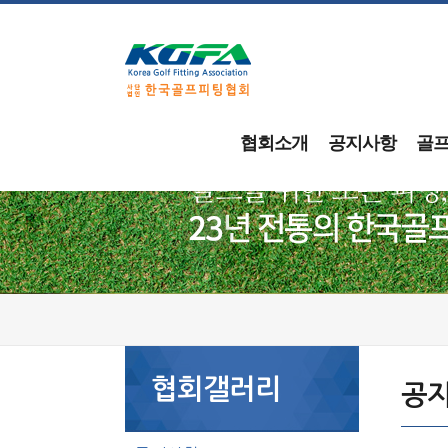
협회소개
공지사항
골
협회갤러리
공