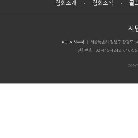
협회소개
협회소식
골
사
KGFA 사무국
| 서울특별시 강남구 광평로 5
전화번호 : 02-445-4848, 010-5
COPYR