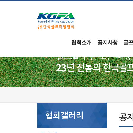
협회소개
공지사항
골
협회갤러리
공