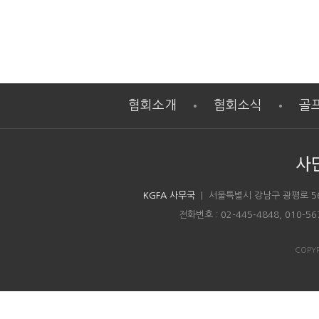
협회소개
협회소식
골
사
KGFA 사무국
| 서울특별시 강남구 광평로 5
전화번호 : 02-445-4848, 010-5
COPYR