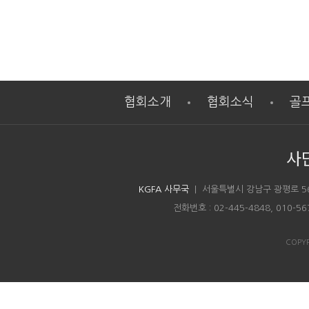
협회소개
협회소식
골
사
KGFA 사무국
| 서울특별시 강남구 광평로 5
전화번호 : 02-445-4848, 010-5
COPYR