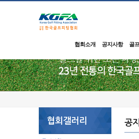
협회소개
공지사항
골
협회갤러리
공