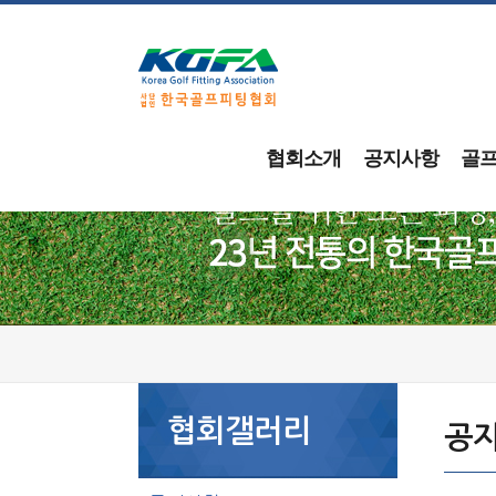
협회소개
공지사항
골
협회갤러리
공