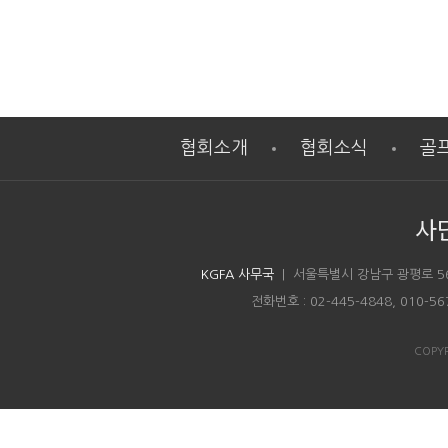
협회소개
협회소식
골
사
KGFA 사무국
| 서울특별시 강남구 광평로 5
전화번호 : 02-445-4848, 010-5
COPYR