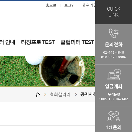
홈으로
로그인
회원가입
ㅣ
ㅣ
QUICK
LINK
터 안내
티칭프로 TEST
클럽피터 TEST
문의전화
02-445-4848
010-5673-0986
입금계좌
협회갤러리
공지사항
우리은행
1005-102-042682
1:1문의