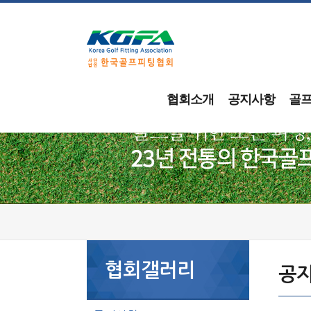
협회소개
공지사항
골
협회갤러리
공